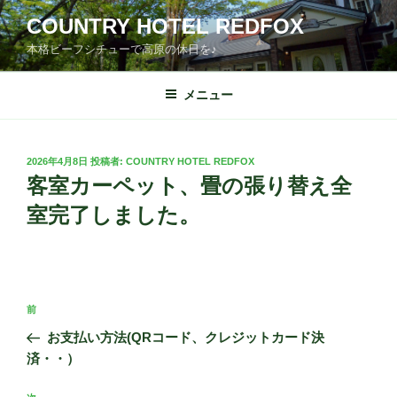
コ
COUNTRY HOTEL REDFOX
ン
本格ビーフシチューで高原の休日を♪
テ
ン
ツ
メニュー
へ
ス
キ
投
2026年4月8日
投稿者:
COUNTRY HOTEL REDFOX
稿
ッ
客室カーペット、畳の張り替え全
日:
プ
室完了しました。
投
前
前
稿
の
お支払い方法(QRコード、クレジットカード決
ナ
投
済・・）
ビ
稿