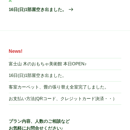
ゲ
次
次
の
ー
16日(日)1部屋空き出ました。
投
シ
稿
ョ
ン
News!
富士山 木のおもちゃ美術館 本日OPEN♪
16日(日)1部屋空き出ました。
客室カーペット、畳の張り替え全室完了しました。
お支払い方法(QRコード、クレジットカード決済・・）
プラン内容、人数のご相談など
お気軽にお問合せください♪